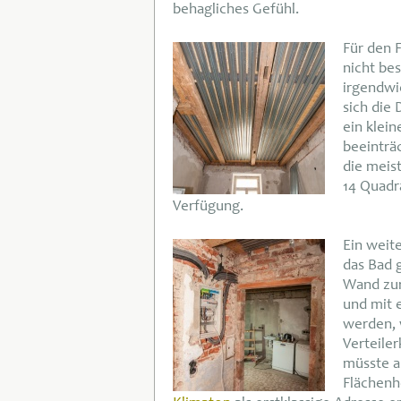
behagliches Gefühl.
Für den F
nicht bes
irgendwi
sich die 
ein klein
beeinträ
die meis
14 Quadr
Verfügung.
Ein weite
das Bad 
Wand zur
und mit 
werden, 
Verteiler
müsste a
Flächenh