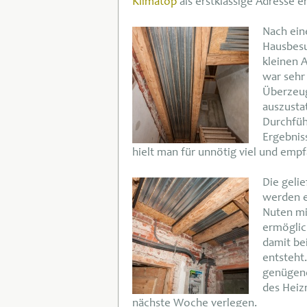
Klimatop
als erstklassige Adresse e
Nach ein
Hausbesu
kleinen 
war sehr
Überzeug
auszusta
Durchfüh
Ergebnis
hielt man für unnötig viel und emp
Die gelie
werden e
Nuten mi
ermöglic
damit be
entsteht
genügend
des Heiz
nächste Woche verlegen.