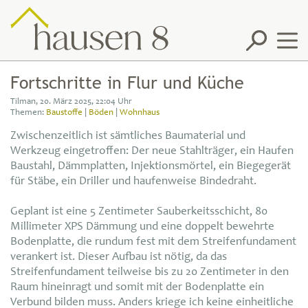
Artikel
Fortschritte in Flur und Küche
Tilman, 20. März 2025, 22:04 Uhr
Fotos
Themen:
Baustoffe
|
Böden
|
Wohnhaus
Zwischenzeitlich ist sämtliches Baumaterial und
Feeds
Werkzeug eingetroffen: Der neue Stahlträger, ein Haufen
Baustahl, Dämmplatten, Injektionsmörtel, ein Biegegerät
Datenschutz
für Stäbe, ein Driller und haufenweise Bindedraht.
Impressum
Geplant ist eine 5 Zentimeter Sauberkeitsschicht, 80
Millimeter XPS Dämmung und eine doppelt bewehrte
Bodenplatte, die rundum fest mit dem Streifenfundament
verankert ist. Dieser Aufbau ist nötig, da das
Streifenfundament teilweise bis zu 20 Zentimeter in den
Raum hineinragt und somit mit der Bodenplatte ein
Verbund bilden muss. Anders kriege ich keine einheitliche