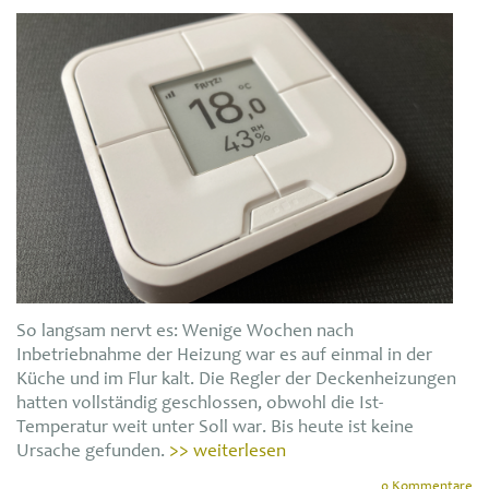
So langsam nervt es: Wenige Wochen nach
Inbetriebnahme der Heizung war es auf einmal in der
Küche und im Flur kalt. Die Regler der Deckenheizungen
hatten vollständig geschlossen, obwohl die Ist-
Temperatur weit unter Soll war. Bis heute ist keine
Ursache gefunden.
>> weiterlesen
0 Kommentare