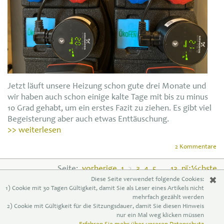
Jetzt läuft unsere Heizung schon gute drei Monate und
wir haben auch schon einige kalte Tage mit bis zu minus
10 Grad gehabt, um ein erstes Fazit zu ziehen. Es gibt viel
Begeisterung aber auch etwas Enttäuschung.
>> weiterlesen
2 Kommentare
Seite:
vorherige
1
2
3
4
5
...
13
nï¿½chste
✖
Diese Seite verwendet folgende Cookies:
1) Cookie mit 30 Tagen Gültigkeit, damit Sie als Leser eines Artikels nicht
mehrfach gezählt werden
2) Cookie mit Gültigkeit für die Sitzungsdauer, damit Sie diesen Hinweis
nur ein Mal weg klicken müssen